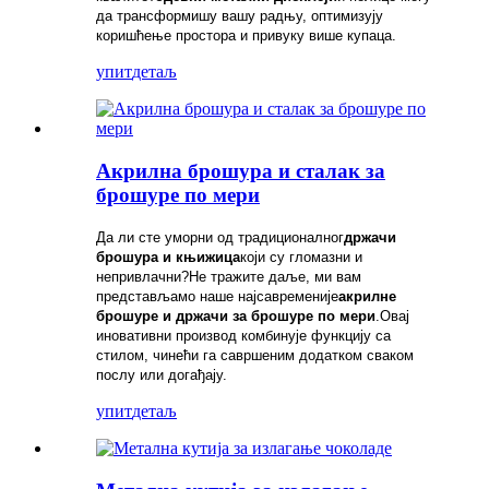
да трансформишу вашу радњу, оптимизују
коришћење простора и привуку више купаца.
упит
детаљ
Акрилна брошура и сталак за
брошуре по мери
Да ли сте уморни од традиционалног
држачи
брошура и књижица
који су гломазни и
непривлачни?Не тражите даље, ми вам
представљамо наше најсавременије
акрилне
брошуре и држачи за брошуре по мери
.Овај
иновативни производ комбинује функцију са
стилом, чинећи га савршеним додатком сваком
послу или догађају.
упит
детаљ