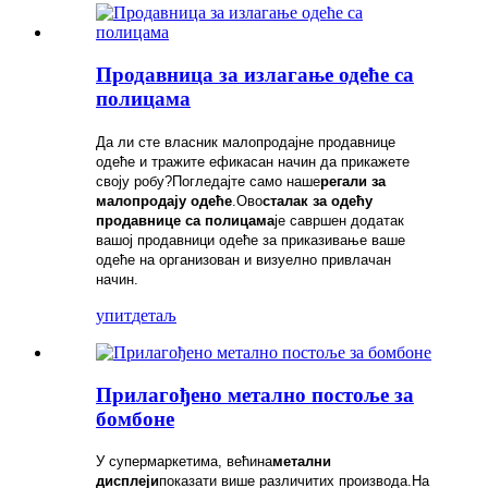
Продавница за излагање одеће са
полицама
Да ли сте власник малопродајне продавнице
одеће и тражите ефикасан начин да прикажете
своју робу?Погледајте само наше
регали за
малопродају одеће
.Ово
сталак за одећу
продавнице са полицама
је савршен додатак
вашој продавници одеће за приказивање ваше
одеће на организован и визуелно привлачан
начин.
упит
детаљ
Прилагођено метално постоље за
бомбоне
У супермаркетима, већина
метални
дисплеји
показати више различитих производа.На