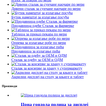
Излог за поврће по мери
Дрвени сталак за сунчане наочаре по мери
Бутик намештај за излагање посуђа
Продавница одеће Сталак за фармерке
Таблица за приказ пекара по мери
Опрема за излагање робе по мери
Продавница за излагање пића
Сталак за одећу за ОЕМ и ОДМ
Сталак за конзерве за храну у супермаркету
Акрилни дисплеј на столу за књиге и таблет
Производи
Црна гондола полица за дисплеј