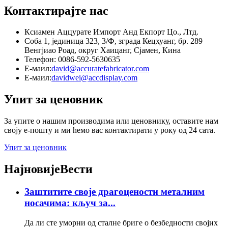
Контактирајте нас
Ксиамен Аццурате Импорт Анд Екпорт Цо., Лтд.
Соба 1, јединица 323, 3/Ф, зграда Кецхуанг, бр. 289
Венгјиао Роад, округ Хаицанг, Сјамен, Кина
Телефон: 0086-592-5630635
Е-маил:
david@accuratefabricator.com
Е-маил:
davidwei@accdisplay.com
Упит за ценовник
За упите о нашим производима или ценовнику, оставите нам
своју е-пошту и ми ћемо вас контактирати у року од 24 сата.
Упит за ценовник
Најновије
Вести
Заштитите своје драгоцености металним
носачима: кључ за...
Да ли сте уморни од сталне бриге о безбедности својих