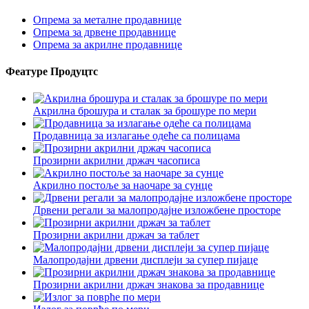
Опрема за металне продавнице
Опрема за дрвене продавнице
Опрема за акрилне продавнице
Феатуре Продуцтс
Акрилна брошура и сталак за брошуре по мери
Продавница за излагање одеће са полицама
Прозирни акрилни држач часописа
Акрилно постоље за наочаре за сунце
Дрвени регали за малопродајне изложбене просторе
Прозирни акрилни држач за таблет
Малопродајни дрвени дисплеји за супер пијаце
Прозирни акрилни држач знакова за продавнице