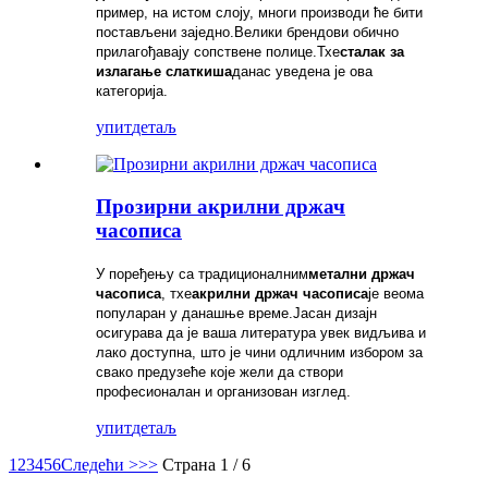
пример, на истом слоју, многи производи ће бити
постављени заједно.Велики брендови обично
прилагођавају сопствене полице.Тхе
сталак за
излагање слаткиша
данас уведена је ова
категорија.
упит
детаљ
Прозирни акрилни држач
часописа
У поређењу са традиционалним
метални држач
часописа
, тхе
акрилни држач часописа
је веома
популаран у данашње време.Јасан дизајн
осигурава да је ваша литература увек видљива и
лако доступна, што је чини одличним избором за
свако предузеће које жели да створи
професионалан и организован изглед.
упит
детаљ
1
2
3
4
5
6
Следећи >
>>
Страна 1 / 6