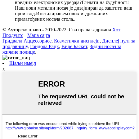
вредних електронских уређаја?Гледати на будућност!
Наш нови метални носач је дизајниран да заштити ваш
производ.Инсталирањем ових издржљивих
прилагођених носача стола...
© Ауторско право - 2010-2022: Сва права задржана.
Хот
Продуцтс
-
Мапа сајта
Гридвалл Аццессориес
,
Козметички дисплеји
,
Дисплеј пулт за
продавницу
,
Гондола Рацк
,
Вире Баскет
,
Зидни носач за
жичане полице
,
Шаљи имејл
x