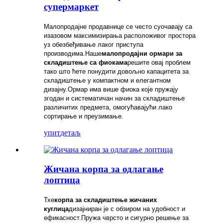
супермаркет
Малопродајне продавнице се често суочавају са
изазовом максимизирања расположивог простора
уз обезбеђивање лаког приступа
производима.Наше
малопродајни ормари за
складиштење са фиокама
решите овај проблем
тако што ћете понудити довољно капацитета за
складиштење у компактном и елегантном
дизајну.Ормар има више фиока које пружају
згодан и систематичан начин за складиштење
различитих предмета, омогућавајући лако
сортирање и преузимање.
упит
детаљ
Жичана корпа за одлагање
лоптица
Тхе
корпа за складиштење жичаних
куглица
дизајниран је с обзиром на удобност и
ефикасност.Пружа чврсто и сигурно решење за