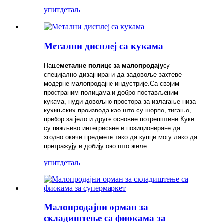
упит
детаљ
Метални дисплеј са кукама
Наше
металне полице за малопродају
су
специјално дизајнирани да задовоље захтеве
модерне малопродајне индустрије.Са својим
пространим полицама и добро постављеним
кукама, нуди довољно простора за излагање низа
кухињских производа као што су шерпе, тигање,
прибор за јело и друге основне потрепштине.Куке
су пажљиво интегрисане и позициониране да
згодно окаче предмете тако да купци могу лако да
претражују и добију оно што желе.
упит
детаљ
Малопродајни орман за
складиштење са фиокама за