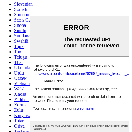
Slovenian
Somali
Samoan
Scots Gaelic
Shona
Sindhi
Sundanese
Swahili
Tajik
Tamil
Telugu
Thai
Ukrainian
Urdu
Uzbek
Vietnamese
Welsh
Xhosa
Yiddish
Yoruba
Zulu
Kinyarwanda
Tatar
Oriya
Turkmen