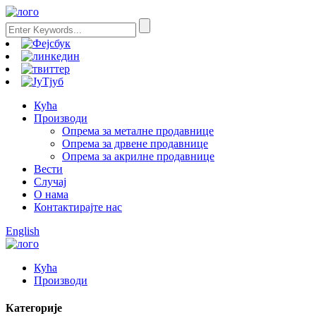
Кућа
Производи
Опрема за металне продавнице
Опрема за дрвене продавнице
Опрема за акрилне продавнице
Вести
Случај
О нама
Контактирајте нас
English
Кућа
Производи
Категорије