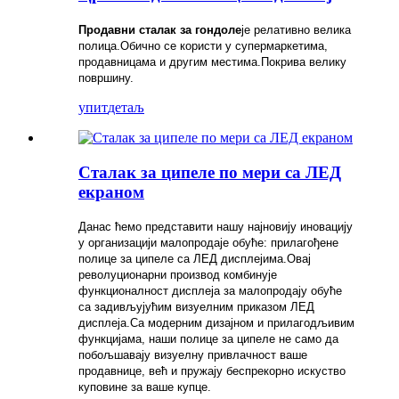
Продавни сталак за гондоле
је релативно велика
полица.Обично се користи у супермаркетима,
продавницама и другим местима.Покрива велику
површину.
упит
детаљ
Сталак за ципеле по мери са ЛЕД
екраном
Данас ћемо представити нашу најновију иновацију
у организацији малопродаје обуће: прилагођене
полице за ципеле са ЛЕД дисплејима.Овај
револуционарни производ комбинује
функционалност дисплеја за малопродају обуће
са задивљујућим визуелним приказом ЛЕД
дисплеја.Са модерним дизајном и прилагодљивим
функцијама, наши полице за ципеле не само да
побољшавају визуелну привлачност ваше
продавнице, већ и пружају беспрекорно искуство
куповине за ваше купце.