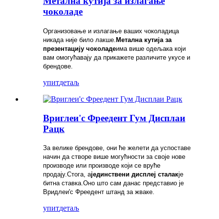
Метална кутија за излагање
чоколаде
Организовање и излагање ваших чоколадица
никада није било лакше.
Метална кутија за
презентацију чоколаде
има више одељака који
вам омогућавају да прикажете различите укусе и
брендове.
упит
детаљ
Вриглеи'с Фреедент Гум Дисплаи
Рацк
За велике брендове, они ће желети да успоставе
начин да створе више могућности за своје нове
производе или производе који се вруће
продају.Стога, а
јединствени дисплеј сталак
је
битна ставка.Оно што сам данас представио је
Вридлеи'с Фреедент штанд за жваке.
упит
детаљ